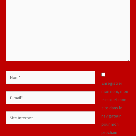
ici…
Nom*
Enregistrer
mon nom, mon
E-
e-mail et mon
mail*
site dans le
Site
navigateur
Internet
pour mon
prochain