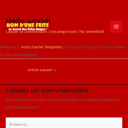
Hello world!
Aller
Navigation
Mai
au
des
Laisser un commentaire
/
Uncategorized
/ Par
admin6344
Men
contenu
articles
Welcome to
Astra Starter Templates
. This is your first post. Edit or delete
it, then start blogging!
Article suivant
→
Laisser un commentaire
Votre adresse e-mail ne sera pas publiée.
Les champs obligatoires
sont indiqués avec
*
Écrivez